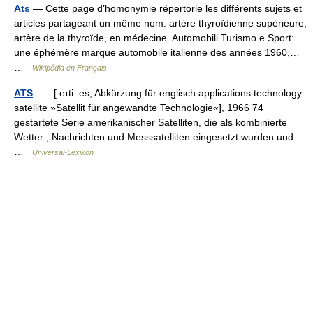
Ats
— Cette page d’homonymie répertorie les différents sujets et
articles partageant un même nom. artère thyroïdienne supérieure,
artère de la thyroïde, en médecine. Automobili Turismo e Sport:
une éphémère marque automobile italienne des années 1960,…
…
Wikipédia en Français
ATS
— [ eɪtiː es; Abkürzung für englisch applications technology
satellite »Satellit für angewandte Technologie«], 1966 74
gestartete Serie amerikanischer Satelliten, die als kombinierte
Wetter , Nachrichten und Messsatelliten eingesetzt wurden und…
…
Universal-Lexikon