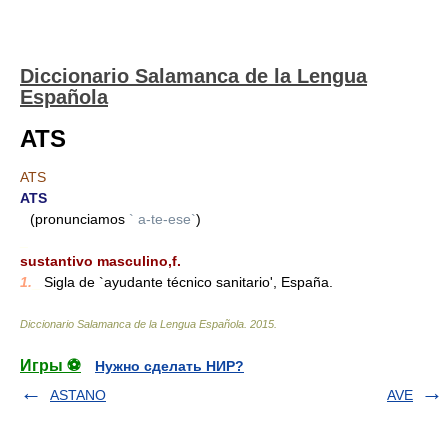
Diccionario Salamanca de la Lengua
Española
ATS
ATS
ATS
(pronunciamos
` a-te-ese`
)
_
sustantivo masculino,f.
1.
_
Sigla de `ayudante técnico sanitario', España.
Diccionario Salamanca de la Lengua Española
.
2015
.
Игры ⚽
Нужно сделать НИР?
ASTANO
AVE